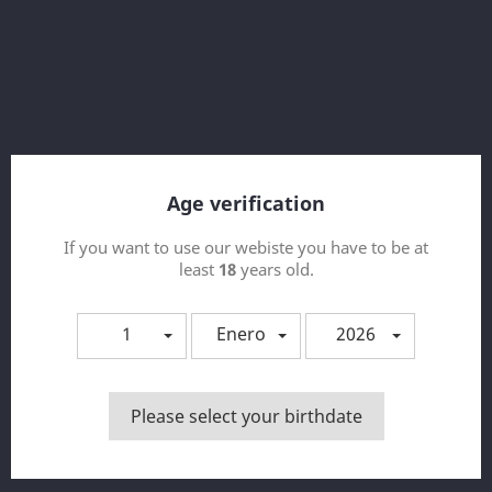
Tapón de seguridad a prueba de niños
Base: 50 PG / 50 VG
Sales de nicotina: 10 y 20 mg/ml
Compartir
Age verification
If you want to use our webiste you have to be at
least
18
years old.
NOTIFY ME WHEN AVAILABLE
1
Enero
2026
Aviso Legal DATOS IDENTIFICATIVOS En cumplimiento
Please select your birthdate
con el deber de información recogido en artículo 10 de la