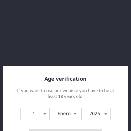
Aroma Cookie Cookie 30ml -...
Age verification
If you want to use our webiste you have to be at
least
18
years old.
1
Enero
2026