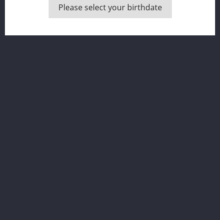
GEEKS MAN E-LIQUIDS
Please select your birthdate
Mostrando 1-2 de 2 artículo(s)
Volver arriba

Infórmese de nuestras últimas noticias y ofertas especiales
Puede darse de baja en cualquier momento. Para ello,
consulte nuestra información de contacto en el aviso legal.
Facebook
Instagram