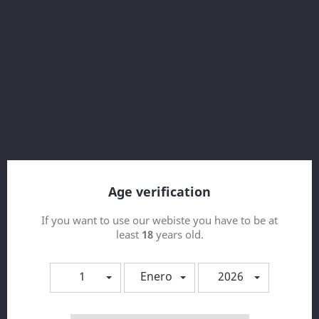
STRAWBERRY MILK BOTTLE
Age verification
If you want to use our webiste you have to be at
least
18
years old.
1
Enero
2026